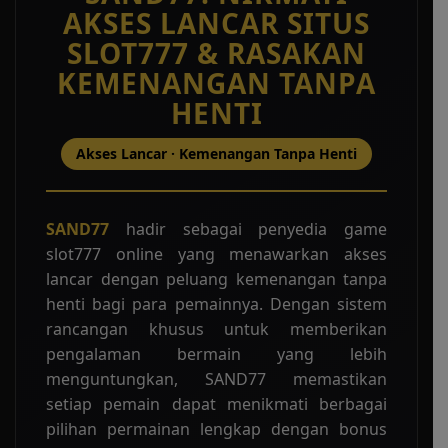
AKSES LANCAR SITUS
SLOT777 & RASAKAN
KEMENANGAN TANPA
HENTI
Akses Lancar · Kemenangan Tanpa Henti
SAND77
hadir sebagai penyedia game
slot777 online yang menawarkan akses
lancar dengan peluang kemenangan tanpa
henti bagi para pemainnya. Dengan sistem
rancangan khusus untuk memberikan
pengalaman bermain yang lebih
menguntungkan, SAND77 memastikan
setiap pemain dapat menikmati berbagai
pilihan permainan lengkap dengan bonus