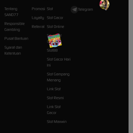
Tentang
Promosi
Slot
Telegram
SAND77
Loyalty
Slot Gacor
Responsible
Referral
Slot Online
Gambling
Situs Slot
Pusat Bantuan
Gacor
Syarat dan
Slot88
Ketentuan
Slot Gacor Hari
Ini
Slot Gampang
Menang
Link Slot
Slot Resmi
Link Slot
Gacor
Slot Maxwin