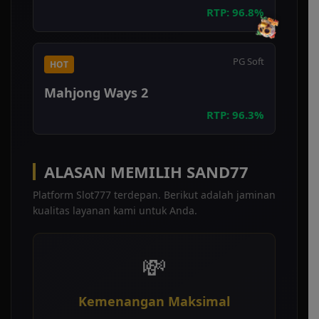
RTP: 96.8%
PG Soft
HOT
Mahjong Ways 2
RTP: 96.3%
ALASAN MEMILIH SAND77
Platform Slot777 terdepan. Berikut adalah jaminan
kualitas layanan kami untuk Anda.
💸
Kemenangan Maksimal