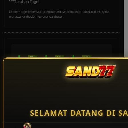
Taruhan Togel
Platform togel terpercaya yang menarik dari perusahan terbaik di dunia serta
menawarkan hadiah kemenangan besar
SELAMAT DATANG DI S