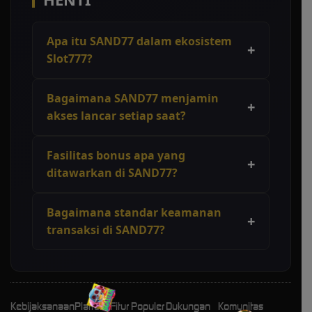
Apa itu SAND77 dalam ekosistem
Slot777?
Bagaimana SAND77 menjamin
akses lancar setiap saat?
Fasilitas bonus apa yang
ditawarkan di SAND77?
Bagaimana standar keamanan
transaksi di SAND77?
Kebijaksanaan
Platform
Fitur Populer
Dukungan
Komunitas